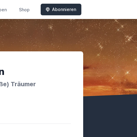
Abonnieren
ben
Shop
n
oße) Träumer