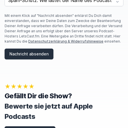
Y
O
U
A
Mit einem Klick auf "Nachricht absenden" erklärst Du Dich damit
R
einverstanden, dass wir Deine Daten zum Zwecke der Beantwortung
E
Deiner Anfrage verarbeiten dürfen. Die Verarbeitung und der Versand
A
Deiner Anfrage an uns erfolgt über den Server unseres Podcast-
H
Hosters LetsCast.fm. Eine Weitergabe an Dritte findet nicht statt. Hier
U
kannst Du die
Datenschutzerklärung & Widerrufshinweise
einsehen.
M
A
Nachricht absenden
N
,
I
G
N
O
★★★★★
R
E
Gefällt Dir die Show?
T
H
Bewerte sie jetzt auf Apple
I
S
Podcasts
F
I