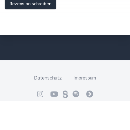
E
Rezension schreiben
L
D
Datenschutz
Impressum
Instagram
YouTube
Steady
Spotify
fyyd
2026 - Marcus Berghaus